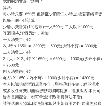
我們的消費最〝透明〞
算法:
每小時只要1650元,但請至少消費二小時,之後若要續單皆
以每一個小時計算
少爺小費計算(1間包廂):一人500元,二人以上1000元
經
啤酒招待,洋酒另計，例如:
一人消費二小時
2小時 x 1650 = 3300元 + 500元(少爺小費) = 3800元
二人消費二小時
2（人）X 2小時 X 1650元 = 6600元 + 1000元(少爺小費)
= 7600元
四人消費兩小時
紀
4(人) X 1650 x 2(小時) + 1000(少爺小費) = 14200元
本人以誠信經營酒店業多年，堅持薄利多銷，絕不灌水
或多收任何費用無論您想去哪間制服、禮服酒店,本公司
皆有長期配合、都可帶進消費(消費算法不變)
請評估個人預算,除消費預算與小黃費用之外,建議無須多