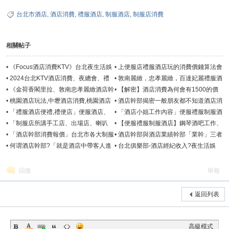
台北市酒店
,
酒店消費
,
禮服酒店
,
制服酒店
,
制服店消費
相關帖子
•
《Focus酒店消費KTV》台北夜生活娛
•
上便服店禮服酒店玩的消費價錢算法會
樂,紫藤會所喝酒推薦幹部
不會比較貴?
•
2024台北KTV酒店消費、夜總會、禮
•
敦南麗緻，忠孝麗緻，百達妃麗禮服酒
服店、便服店介紹推薦
店上班快速累積財富
•
《金荷香閣里拉、敦南忠孝麗緻酒店幹
•
【解密】酒店消費為何會有1500的價
部》一個人上酒店消費怎麼算?
位?因為羊毛出在羊身上
•
桃園酒店玩法,中壢酒店消費,桃園酒店
•
酒店幹部揭密一般朋友都不知道酒店消
幹部介紹推薦-愛戀經紀娛樂
費!
•
「禮服酒店便禮,禮便店」便服酒店、
•
「酒店小姐工作內容」便服禮服制服酒
鋼琴酒吧、公主店選擇?
店薪水算法收入?
•
「制服店所講手工店、出場店、喇叭
•
【便服禮服制服酒店】鋼琴酒吧工作、
店、砲店」都算是制服酒店
8大行業薪水收入算法?
•
「酒店幹部消費報價」台北市各大制服
•
酒店幹部與酒店業績幹部「業幹」三者
酒店、禮服酒店、便服店消費算法
有何不同?
•
何谓酒店幹部?「就是酒店中帶客人進
•
台北俱樂部-酒店經紀收入?夜生活娛
去消費的那個人」
樂、酒店消費幹部
回復
舉報
返回列表
高級模式