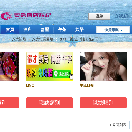
立即註冊
登錄
首頁
酒店
舒壓
午茶
娛樂
快捷導航
職缺
八大論壇
八大行業園地
便服、禮服、制服酒店工作
點我LINE
飯局傳播
技巧教學
關於我們
愛
»
›
›
LINE
午班日領
別
職缺類別
職缺類別
戀
返回列表