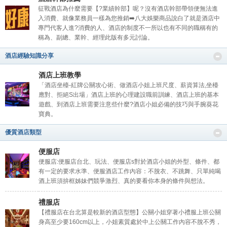
征戰酒店為什麼需要【?業績幹部】呢？沒有酒店幹部帶領便無法進
入消費、就像業務員一樣為您推銷➡️八大娛樂商品說白了就是酒店中
專門代客人進?消費的人、酒店的制度不一所以也有不同的職稱有的
稱為、副總、業幹、經理此版有多元討論。
酒店經驗知識分享
經
酒店上班教學
「酒店坐檯-紅牌公關攻心術、做酒店小姐上班尺度、薪資算法,坐檯
應對、拒絕S出場」酒店上班的心理建設職前訓練、酒店上班的基本
遊戲、到酒店上班需要注意些什麼?酒店小姐必備的技巧與手腕葵花
寶典。
優質酒店類型
便服店
便服店:便服店台北、玩法、便服店s對於酒店小姐的外型、條件、都
紀
有一定的要求水準、便服酒店工作內容：不脫衣、不跳舞、只單純喝
酒上班須拚框姊妹們競爭激烈、真的要看你本身的條件與想法。
禮服店
【禮服店在台北算是較新的酒店型態】公關小姐穿著小禮服上班公關
身高至少要160cm以上，小姐素質處於中上公關工作內容不脫不秀，