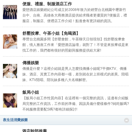
便服、禮服、制服酒店工作
愛戀酒店娛樂經紀公司成立於2008年致力於經營台北桃園中壢新竹
台中、台南、高雄各大商務酒店提供給求職者更優質的?便服店，禮
服店，制服店、便禮店工作介紹！點進會有更詳細的資訊。
舒壓按摩、午茶小姐【免喝酒】
專營台北桃園多間【舒壓會館，午茶聊天日領現領】找舒壓按摩會
館，情人雅座工作來「愛戀酒店論壇」就對了！不管是來按摩或是來
酒
找工作的，我們都有很好的照顧與服務提供給大家!
傳播娛樂
傳播是什麼？這裡介紹就是男人怎麼找傳播小姐呢?平價KTV、傳播
妹、酒店、其實工作內容都一樣，差別就在於上班模式的差異。陪唱
妹、KTV陪唱、陪玩妹多種八大名稱解密。
飯局小姐
【飯局小姐工作性質內容】在這裡有一個完整的資訊，這邊有介紹飯
局完整的工作資訊，工作前的準備、因該具備什麼樣條件?純吃飯嗎?
店
不純服務需要配S嗎?都有詳細探討!
夜生活消費娛樂
酒店幹部推薦