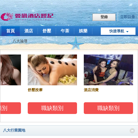
立即註冊
登錄
首頁
酒店
舒壓
午茶
娛樂
快捷導航
職缺
八大論壇
愛戀兼職媒合站：上班族晚上兼職、假日排班與短期試作經驗分享中心
點我LINE
飯局傳播
技巧教學
關於我們
愛
»
舒壓按摩
酒店消費
類別
職缺類別
職缺類別
戀
八大行業園地