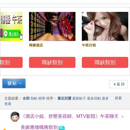
商務酒店
午班日領
酒
類別
職缺類別
職缺類別
返 回
新窗
主題篩選：
全部
熱帖
精華
排序：
最近回覆
最新帖子
最多回帖
最多
查看
店
《酒店小姐、舒壓美容師、MTV影陪》午茶聊天
美媚應徵職務類別