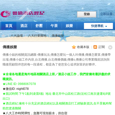
立即註冊
登錄
首頁
酒店
舒壓
午茶
娛樂
快捷導航
職缺
八大論壇
八大行業園地
傳播娛樂
點我LINE
飯局傳播
技巧教學
關於我們
傳播娛樂
收藏本版
|
訂閱
傳播小姐的相關資訊總匯-傳播玩法,傳播怎麼玩一個人叫傳播,傳播怎麼算,傳播帶
愛
»
›
›
出場,傳播小姐工作內容,台北傳播,台北傳播價錢,傳播s,傳播公司專業職前諮詢與
職後照顧陪伴您的每一段過程，都是為了使您安心追求財富的好夥伴。
★全省各地還是海外地區相關酒店上班／酒店小姐工作，我們皆擁有最詳盡的求
職資訊。
★LINE ID: 0988067078
★微信ID: night078
★面試時間:下午1點到凌晨6點 地址:臺北市中山區松江路(近松江南京捷運站8號
出口)
★酒店經紀:擁有十分充足的酒店經紀以及相關酒店打工經驗新資訊,在不景氣時幫
助您渡過難關
戀
★八大工作時間彈性，急難可現領薪水，供住宿