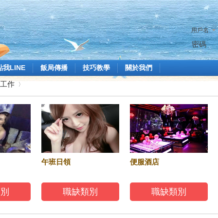
用戶名
密碼
點我LINE
飯局傳播
技巧教學
關於我們
工作
›
午班日領
便服酒店
別
職缺類別
職缺類別