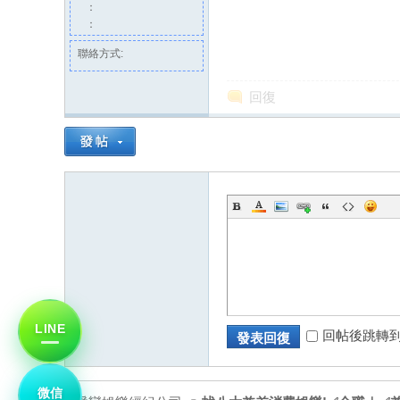
：
：
聯絡方式:
回復
經
紀
LINE
回帖後跳轉
發表回復
微信