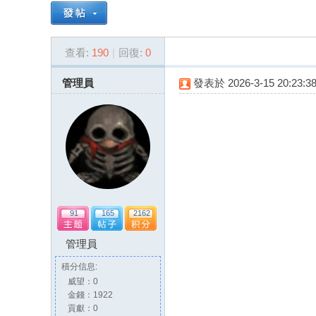
戀
查看:
190
|
回復:
0
管理員
發表於
2026-3-15 20:23:3
酒
91
165
2162
管理員
積分信息:
威望：0
店
金錢：1922
貢獻：0