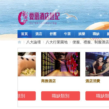
首頁
酒店
舒壓
午茶
娛樂
職缺
八大論壇
八大行業園地
便服、禮服、制服酒店
愛
»
›
›
壓按摩
商務酒店
酒店消費
職缺類別
職缺類別
職缺類