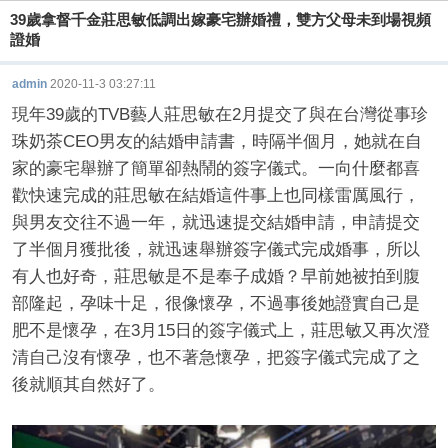
39歲拿督千金莊思敏低調出嫁豪宅辦婚禮，雙方父母未到場視頻
證婚
admin
2020-11-3 03:27:11
現年39歲的TVB藝人莊思敏在2月提交了與在台灣從事珍
珠奶茶CEO男友的結婚申請書，時隔半個月，她就在自
家的豪宅舉辦了簡單卻熱鬧的簽字儀式。一向什麼都喜
酒
歡快速完成的莊思敏在結婚這件事上也同樣雷厲風行，
與男友交往不過一年，就迅速提交結婚申請，申請提交
了半個月獲批後，就迅速舉辦簽字儀式完成婚事，所以
有人也好奇，莊思敏是不是奉子成婚？早前她被拍到腹
部隆起，孕味十足，很像懷孕，不過事後她證實自己是
肥不是懷孕，在3月15日的簽字儀式上，莊思敏又再次澄
清自己沒有懷孕，也不著急懷孕，把簽字儀式完成了之
店
後就順其自然好了。