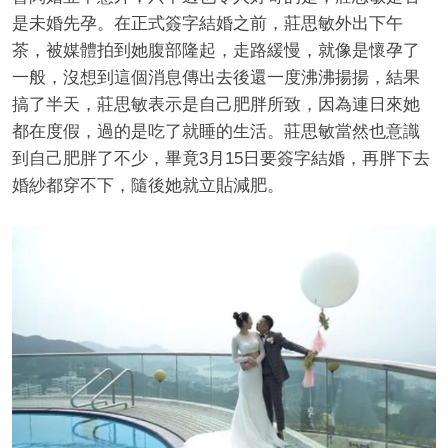
是未婚先孕。在正式簽字結婚之前，莊思敏外出下午
茶，被媒體拍到她腹部隆起，走路緩慢，就像是懷孕了
一般，沒想到這個消息傳出去後還一度沸沸揚揚，結果
搞了半天，莊思敏表示是自己肥胖所致，因為連日來她
都在度假，過的是吃了就睡的生活。莊思敏當然也意識
到自己肥胖了不少，畢竟3月15日要簽字結婚，再胖下去
婚紗都穿不下，隨後她就立貼減肥。