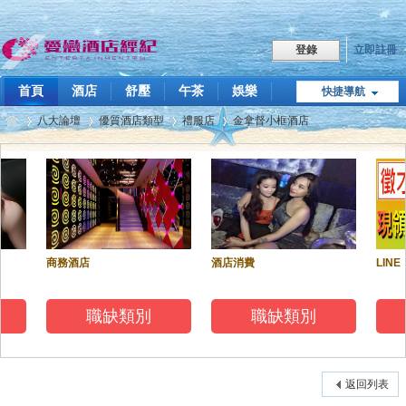
立即註冊
登錄
首頁
酒店
舒壓
午茶
娛樂
快捷導航
職缺
八大論壇
優質酒店類型
禮服店
金拿督小框酒店
點我LINE
飯局傳播
技巧教學
關於我們
愛
»
›
›
›
商務酒店
酒店消費
LINE
職缺類別
職缺類別
戀
返回列表