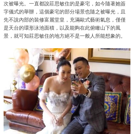
次被曝光。一直都說莊思敏住的是豪宅，如今隨著她簽
字儀式的舉辦，這個豪宅的部分場景也隨之被曝光，且
先不說內部的裝修富麗堂皇，充滿歐式藝術氣息，僅僅
是天台的環形泳池面積，以及能夠在此俯瞰山下的風
景，就可知莊思敏住的地方絕不是一般人所能想象的。