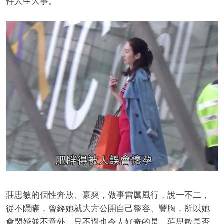
件人生大事。
莊思敏的個性奔放、豪爽，做事雷厲風行，說一不二，
從不隱瞞，曾經她就大方公開自己整容、豐胸，所以她
會閃婚並不意外，只不過也令人好奇的是，莊思敏是否