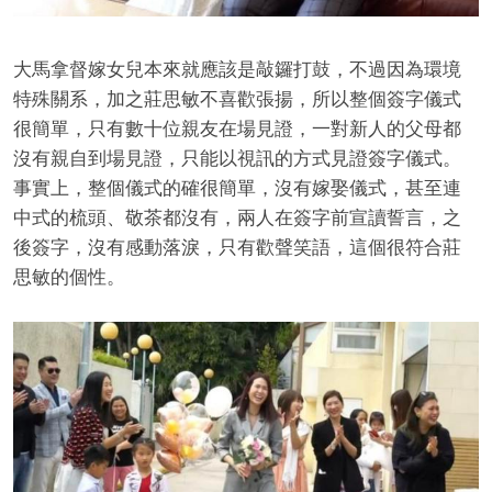
大馬拿督嫁女兒本來就應該是敲鑼打鼓，不過因為環境
特殊關系，加之莊思敏不喜歡張揚，所以整個簽字儀式
很簡單，只有數十位親友在場見證，一對新人的父母都
沒有親自到場見證，只能以視訊的方式見證簽字儀式。
事實上，整個儀式的確很簡單，沒有嫁娶儀式，甚至連
中式的梳頭、敬茶都沒有，兩人在簽字前宣讀誓言，之
後簽字，沒有感動落淚，只有歡聲笑語，這個很符合莊
思敏的個性。