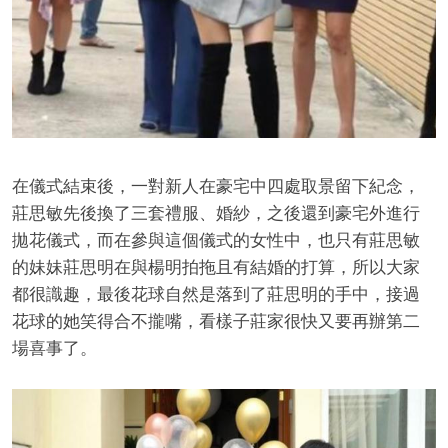
在儀式結束後，一對新人在豪宅中四處取景留下紀念，
莊思敏先後換了三套禮服、婚紗，之後還到豪宅外進行
拋花儀式，而在參與這個儀式的女性中，也只有莊思敏
的妹妹莊思明在與楊明拍拖且有結婚的打算，所以大家
都很識趣，最後花球自然是落到了莊思明的手中，接過
花球的她笑得合不攏嘴，看樣子莊家很快又要再辦第二
場喜事了。