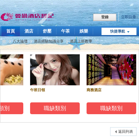
立即註冊
登錄
首頁
酒店
舒壓
午茶
娛樂
快捷導航
職缺
八大論壇
酒店經驗知識分享
酒店上班教學
點我LINE
飯局傳播
技巧教學
關於我們
愛
»
›
›
午班日領
商務酒店
類別
職缺類別
職缺類別
戀
返回列表