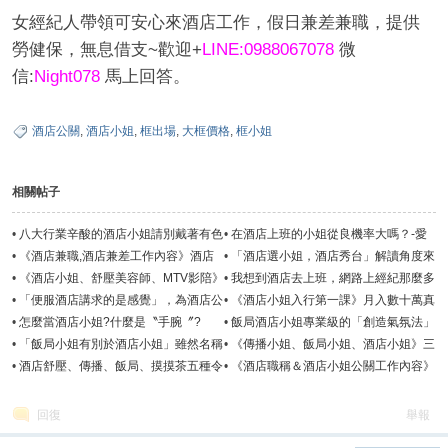
女經紀人帶領可安心來酒店工作，假日兼差兼職，提供
勞健保，無息借支~歡迎+
LINE:0988067078
微
信:
Night078
馬上回答。
酒店公關
,
酒店小姐
,
框出場
,
大框價格
,
框小姐
相關帖子
•
八大行業辛酸的酒店小姐請別戴著有色
•
在酒店上班的小姐從良機率大嗎？-愛
眼鏡看待
戀酒店經紀
•
《酒店兼職,酒店兼差工作內容》酒店
•
「酒店選小姐，酒店秀台」解讀角度來
公關佳麗徵才
看，酒店是一種高級娛樂場所
•
《酒店小姐、舒壓美容師、MTV影陪》
•
我想到酒店去上班，網路上經紀那麼多
午茶聊天美媚應徵職務類別
找哪一家比較好？
•
「便服酒店講求的是感覺」，為酒店公
•
《酒店小姐入行第一課》月入數十萬真
關的最高殿堂
是那麼好賺嗎？
•
怎麼當酒店小姐?什麼是〝手腕〞?
•
飯局酒店小姐專業級的「創造氣氛法」
賓主盡歡一點都不難
•
「飯局小姐有別於酒店小姐」雖然名稱
•
《傳播小姐、飯局小姐、酒店小姐》三
不同工作性質完全一樣
者工作性質內容有何不同?
•
酒店舒壓、傳播、飯局、摸摸茶五種令
•
《酒店職稱＆酒店小姐公關工作內容》
人【吃驚】的行業薪水收入
台北酒店小姐、高薪日領
回復
舉報