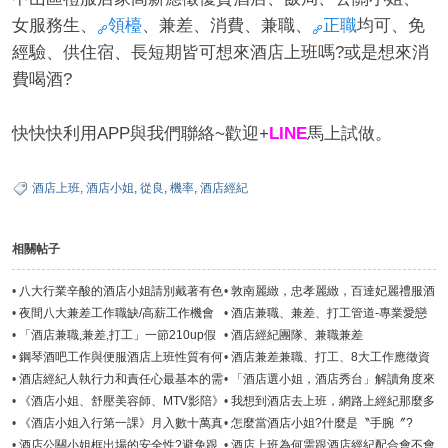
女服務生、
領檯
、兼差、消費、兼職、
正職
均可、免
經驗、供住宿、長短期皆可想來酒店上班嗎?或是想來消
費喝酒?
快快快利用APP與我們聯絡~歡迎+
LINE
馬上試做。
酒店上班
,
酒店小姐
,
從良
,
機率
,
酒店經紀
相關帖子
•
八大行業辛酸的酒店小姐請別戴著有色
•
敦南麗緻，忠孝麗緻，百達妃麗禮服酒
眼鏡看待
店上班快速累積財富
•
夜間八大兼差工作職缺/高薪工作機會
•
酒店兼職、兼差、打工管道-專業愛戀
－找工作就上愛戀酒店經紀
酒店經紀團隊
•
「酒店兼職,兼差,打工」一節210up假
•
酒店經紀團隊、兼職兼差
日午班晚班可短期
LINE:0988067078-愛戀娛樂集團
•
鋼琴酒吧工作與便服酒店上班性質有何
•
酒店兼差兼職、打工、8大工作應徵資
不同?
訊!
•
酒店經紀人執行力和責任心最基本的需
•
「酒店選小姐，酒店秀台」解讀角度來
求
看，酒店是一種高級娛樂場所
•
《酒店小姐、舒壓美容師、MTV影陪》
•
我想到酒店去上班，網路上經紀那麼多
午茶聊天美媚應徵職務類別
找哪一家比較好？
•
《酒店小姐入行第一課》月入數十萬真
•
怎麼當酒店小姐?什麼是〝手腕〞?
是那麼好賺嗎？
•
酒店公關小姐框出場的安全性?避免跟
•
酒店上班為何需跟酒店經紀配合會不會