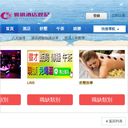
立即註冊
登錄
首頁
酒店
舒壓
午茶
娛樂
快捷導航
職缺
八大論壇
酒店經驗知識分享
酒店上班教學
點我LINE
飯局傳播
技巧教學
關於我們
愛
»
›
›
LINE
舒壓按摩
類別
職缺類別
職缺類別
戀
返回列表