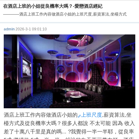
在酒店上班的小姐從良機率大嗎？-愛戀酒店經紀
————酒店上班工作內容做酒店小姐的上班尺度,薪資算法,坐檯方式
admin
2026-3-1 09:01:10
酒
酒店上班工作內容做酒店小姐的
上班尺度
,薪資算法,坐
店
檯方式及從良機率大嗎？很多人都說 不太可能 因為 收入
差了十萬八千里是真的嗎... ?我覺得一半一半耶，從良率