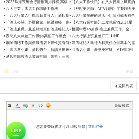
•
2023珠海夜總會行情推薦排行榜,高檔
•
【八大工作快訊】在八大行業上班真的
KTV酒店喝酒預訂資訊
可以免喝酒嗎?
•
八大行業，酒店工作職缺工作機
•
《舒壓美容師、MTV影陪》午茶聊天美
會-2024年9月
媚免喝酒工作
•
「八大行業入行觀念薪資收入」酒店制
•
八大行業辛酸的酒店小姐請別戴著有色
度規定、拒絕S、坐檯技巧
眼鏡看待
•
「酒店公關、舒壓會館、氣質領檯」桌
•
【八大行業幹部】二度就業酒店,紓壓
服公主、KTV聊天小姐工作
會館,兼職讓應徵者最信賴的經紀人
•
「酒店兼職」兼差熱潮真如酒店經紀人
•
桃園中壢4h兼職-晚上兼職工作、全
所說，輕鬆又好賺嗎？
職、免喝酒、八大行業工作職缺
•
夜間八大兼差工作職缺/高薪工作機會
•
八大行業上班兼差打工+LINE
－找工作就上愛戀酒店經紀
:0988067078微信: night078
•
鋼琴酒吧工作與便服酒店上班性質有何
•
酒店經紀人執行力和責任心最基本的需
不同?
求
•
「酒店選小姐，酒店秀台」解讀角度來
•
《酒店小姐、舒壓美容師、MTV影陪》
看，酒店是一種高級娛樂場所
午茶聊天美媚應徵職務類別
•
酒店幹部與酒店業績幹部「業幹」三者
有何不同?
回復
舉報
返回列表
高級模式
您需要登錄後才可以回帖
登錄
|
立即註冊
LINE