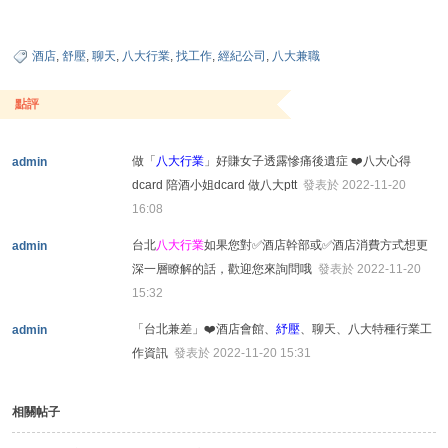
酒店
,
舒壓
,
聊天
,
八大行業
,
找工作
,
經紀公司
,
八大兼職
點評
做「
八大行業
」好賺女子透露慘痛後遺症 ❤️八大心得
admin
dcard 陪酒小姐dcard 做八大ptt
發表於 2022-11-20
16:08
台北
八大行業
如果您對✅酒店幹部或✅酒店消費方式想更
admin
深一層瞭解的話，歡迎您來詢問哦
發表於 2022-11-20
15:32
「台北兼差」❤️酒店會館、
紓壓
、聊天、八大特種行業工
admin
作資訊
發表於 2022-11-20 15:31
相關帖子