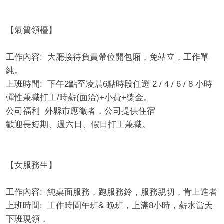
【氣質領檯】
工作內容: 大廳接待負責帶位開包廂，免站立，工作單
純。
上班時間: 下午2點至凌晨6點時段任選 2 / 4 / 6 / 8 小時
彈性兼職打工/時薪(面洽)+小費+獎金。
公司福利 外縣市應徵者，公司提供住宿
歡迎長短期、週六日、假日打工兼職。
【女服務生】
工作內容: 純桌面服務，跑服務鈴，服務親切，肯上進者
上班時間: 工作時間午班& 晚班，上滿8小時，薪水當天
下班現領，