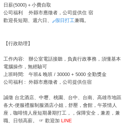
日薪(5000)＋小費自取
公司福利 外縣市應徵者，公司提供住 宿
歡迎長短期、週六日、
假日打工
兼職。
【行政助理】
工作內容: 辦公室電話接聽，負責行政事務，須懂基本
電腦操作，無經驗可
上班時間: 午班& 晚班 / 30000 + 5000 全勤獎金
公司福利 : 外縣市應徵者，公司提供住宿
誠徵 台北酒店、中壢、桃園、台中、台南、高雄市地區
各大-便服禮服制服酒店小姐，舒壓，會館，午茶情人
座，咖啡情人座短期暑期打工，，保障安全，兼差，兼
職、日領高薪。 ☞ 歡迎加
LINE