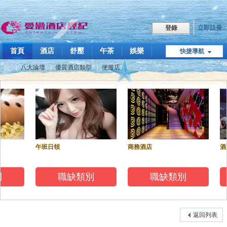
立即註冊
登錄
首頁
酒店
舒壓
午茶
娛樂
快捷導航
職缺
八大論壇
優質酒店類型
便服店
點我LINE
飯局傳播
技巧教學
關於我們
愛
»
›
›
午班日領
商務酒店
酒
職缺類別
職缺類別
戀
返回列表