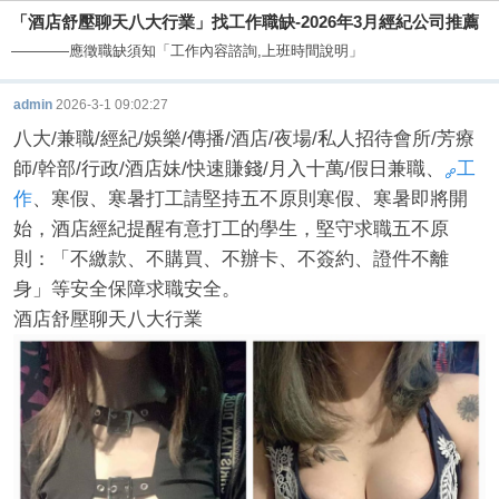
「酒店舒壓聊天八大行業」找工作職缺-2026年3月經紀公司推薦
————應徵職缺須知「工作內容諮詢,上班時間說明」
admin
2026-3-1 09:02:27
八大/兼職/經紀/娛樂/傳播/酒店/夜場/私人招待會所/芳療
師/幹部/行政/酒店妹/快速賺錢/月入十萬/假日兼職、
工
酒
作
、寒假、寒暑打工請堅持五不原則寒假、寒暑即將開
始，酒店經紀提醒有意打工的學生，堅守求職五不原
則：「不繳款、不購買、不辦卡、不簽約、證件不離
身」等安全保障求職安全。
酒店舒壓聊天八大行業
店