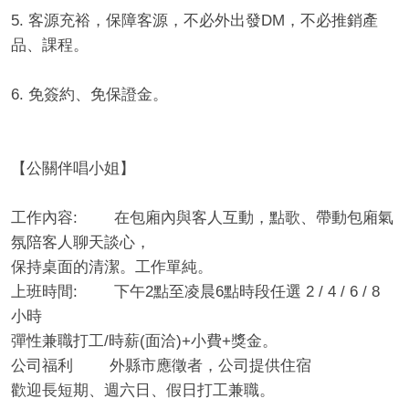
5. 客源充裕，保障客源，不必外出發DM，不必推銷產
品、課程。
6. 免簽約、免保證金。
【公關伴唱小姐】
工作內容: 在包廂內與客人互動，點歌、帶動包廂氣
氛陪客人聊天談心，
保持桌面的清潔。工作單純。
上班時間: 下午2點至凌晨6點時段任選 2 / 4 / 6 / 8
小時
彈性兼職打工/時薪(面洽)+小費+獎金。
公司福利 外縣市應徵者，公司提供住宿
歡迎長短期、週六日、假日打工兼職。