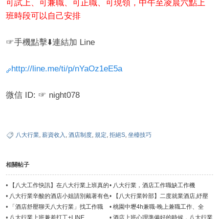
可試上、可兼職、可正職、可現領，中午至凌晨六點上
班時段可以自己安排
☞手機點擊⬇️連結加 Line
http://line.me/ti/p/nYaOz1eE5a
微信 ID: ☞ night078
八大行業
,
薪資收入
,
酒店制度
,
規定
,
拒絕S
,
坐檯技巧
相關帖子
•
【八大工作快訊】在八大行業上班真的
•
八大行業，酒店工作職缺工作機
可以免喝酒嗎?
會-2024年9月
•
八大行業辛酸的酒店小姐請別戴著有色
•
【八大行業幹部】二度就業酒店,紓壓
眼鏡看待
會館,兼職讓應徵者最信賴的經紀人
•
「酒店舒壓聊天八大行業」找工作職
•
桃園中壢4h兼職-晚上兼職工作、全
缺-2026年3月經紀公司推薦
職、免喝酒、八大行業工作職缺
•
八大行業上班兼差打工+LINE
•
酒店上班心理準備好的時候，八大行業