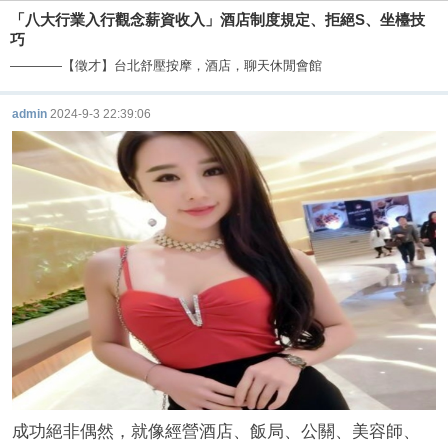
「八大行業入行觀念薪資收入」酒店制度規定、拒絕S、坐檯技
巧
————【徵才】台北舒壓按摩，酒店，聊天休閒會館
admin
2024-9-3 22:39:06
酒
店
成功絕非偶然，就像經營酒店、飯局、公關、美容師、