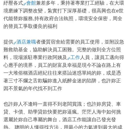
紓壓各式
會館
兼差多年，秉持著專業打工經驗，在大環
境磨練下調整改變，紮實打下深厚基礎，很高興也在e世
代能替妳服務,持有政府合法執照，環境安全保密，周全
的替員工爭取優良的福利
經
提供
酒店兼職
者優質宿舍給需要的員工使用，並附設急
難救助基金，協助解決員工困難。完整的做到全方位照
料，現場派駐專業行政阿姨及
工作
人員，讓員工邁向得
心應手的境界，員工的財富及幸福是現今不論在路上有
一大堆俗稱酒店經紀往往來搭訕迷惑單純的妳，或是憑
著三寸不爛之舌欺騙妳進入紙醉金迷的陷阱，也許妳正
因不景氣的年代找不到工作
紀
也許妳人不逢時一直得不到老闆賞識；也許妳房貸、車
貸、卡債、助學貸款快要把妳逼瘋。茫茫人海中如何挑
選屬於妳自己專屬的舞台，酒店工作能讓自己發光發
熱。 聰明的人懂得找方法，用最小的力氣達到最大的成