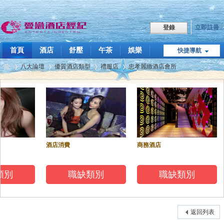
立即註冊
登錄
首頁
酒店
舒壓
午茶
娛樂
快捷導航
職缺
八大論壇
優質酒店類型
禮服店
忠孝麗緻酒店會所
點我LINE
飯局傳播
技巧教學
關於我們
愛
»
›
›
›
酒店消費
商務酒店
類別
職缺類別
職缺類別
戀
返回列表