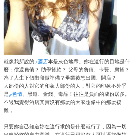
經
就像我所說的
酒店
本是灰色地帶。妳在這行的目地是什
麼：償還負債？ 助學貸款？ 父母的負債、卡費、房貸？
為了人生下個階段做準備？畢業後想出國、開店？
大部份的人對它的印象大部份的人，對它的印象不外乎
是
色情
、黑道、金錢、毒品！往往是負面的成份居多。
紀
不過我覺得酒店其實沒有那麼的大家想像中的那麼複
雜，
只要妳自己知道妳在這行求的是什麼就行了，因為一切
出自於妳的自由意識。在這行已經沒有人可以逼妳做妳