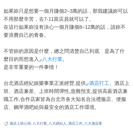
如果妳只是想要一個月賺個2~3萬的話，那我建議妳可以
不用那麼辛苦，去7-11當店員就可以了。
在這行如果妳沒有決心一個月賺個8~12萬的話，請妳不
要浪費自己的青春。
不管妳的原因是什麼，總之問清楚自己到底 是為了什
麼目的而想進入
八大行業
。
是非常重要的一件事情！
台北酒店經紀娛樂事業正派經營,提供
酒店打工
、酒店上
班、酒店兼差、上班時間彈性,急難預支,提供高薪酒店兼
職工作,合作店家皆為台北市各大知名合法禮服店、便服
店、鋼琴酒吧給與最安全的酒店工作環境。
酒店上班心得
,
八大行業
,
八大經紀人
,
酒店工作
,
八大酒店業