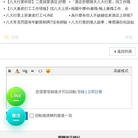
想喝酒-愛戀娛樂經紀
眼鏡看待
•
【八大行業幹部】二度就業酒店,紓壓
•
「酒店舒壓聊天八大行業」找工作職
會館,兼職讓應徵者最信賴的經紀人
缺-2026年3月經紀公司推薦
•
【八大兼差打工工作情報】找八大上班
•
桃園中壢4h兼職-晚上兼職工作、全
工作可以免喝酒嗎?
職、免喝酒、八大行業工作職缺
•
八大行業上班兼差打工+LINE
•
為什麼有些人不缺錢也來酒店上班呢?
:0988067078微信: night078
•
八大常見問題有年齡限制嗎?沒有經驗
•
八大行業的徵人啟事，琳瑯滿目你該如
也可以?
何選擇工作?
回復
舉報
返回列表
高級模式
您需要登錄後才可以回帖
登錄
|
立即註冊
LINE
微信
回帖後跳轉到最後一頁
發表回復
愛戀酒店經紀