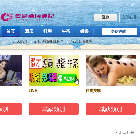
立即註冊
登錄
首頁
酒店
舒壓
午茶
娛樂
快捷導航
職缺
八大論壇
酒店經驗知識分享
酒店上班教學
點我LINE
飯局傳播
技巧教學
關於我們
愛
»
›
›
LINE
舒壓按摩
類別
職缺類別
職缺類別
戀
返回列表