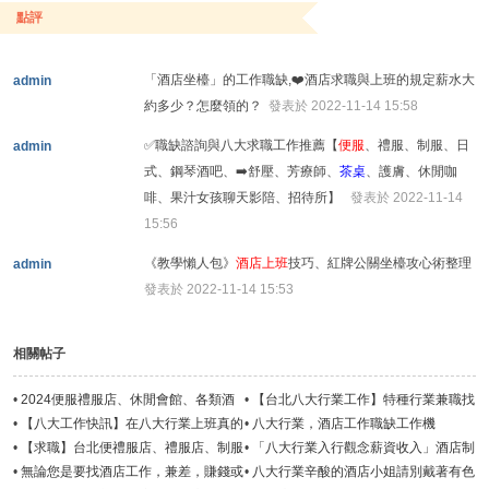
點評
「酒店坐檯」的工作職缺,❤️酒店求職與上班的規定薪水大
admin
約多少？怎麼領的？
發表於 2022-11-14 15:58
✅職缺諮詢與八大求職工作推薦【
便服
、禮服、制服、日
admin
式、鋼琴酒吧、➡️舒壓、芳療師、
茶桌
、護膚、休閒咖
啡、果汁女孩聊天影陪、招待所】
發表於 2022-11-14
15:56
《教學懶人包》
酒店上班
技巧、紅牌公關坐檯攻心術整理
admin
發表於 2022-11-14 15:53
相關帖子
•
2024便服禮服店、休閒會館、各類酒
•
【台北八大行業工作】特種行業兼職找
店工作職缺正職兼職
酒店工作，兼差打工
•
【八大工作快訊】在八大行業上班真的
•
八大行業，酒店工作職缺工作機
可以免喝酒嗎?
會-2024年9月
•
【求職】台北便禮服店、禮服店、制服
•
「八大行業入行觀念薪資收入」酒店制
酒店工作公關小姐
度規定、拒絕S、坐檯技巧
•
無論您是要找酒店工作，兼差，賺錢或
•
八大行業辛酸的酒店小姐請別戴著有色