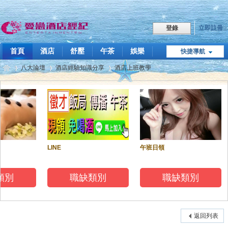
立即註冊
登錄
首頁
酒店
舒壓
午茶
娛樂
快捷導航
職缺
八大論壇
酒店經驗知識分享
酒店上班教學
點我LINE
飯局傳播
技巧教學
關於我們
愛
»
›
›
LINE
午班日領
類別
職缺類別
職缺類別
戀
返回列表