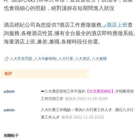
也會很細心的照顧，絕對讓妳在短期間進入狀況
酒店經紀公司為您提供?酒店工作應徵服務,
酒店上班
查
詢服務,各種酒店性質,擁有全台最全的酒店即時應徵系統,
海量酒店上班,兼差,兼職,各種時段任你選。
八大常見問題
,
八大年齡限制
,
八大行業
,
八大酒店
,
八大兼職
點評
➡️八大酒店現領工作不簽約
【台北酒店經紀】
才招募現領
admin
工作日領工作
發表於 2022-11-20 16:03
八大行業工作職缺 ✅查詢八大行業工作人才 · 擔任八大行
admin
業工作人才
發表於 2022-11-20 16:02
相關帖子