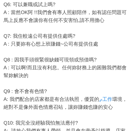
Q6: 可以兼職或試上嗎?
A : 當然OK阿 !!我們會有專人照顧陪伴，如有認任問題可
馬上反應不會讓你有任何不安害怕,請不用擔心
Q7: 我住較遠公司有提供住處嗎?
A : 只要妳有心想上班賺錢~公司有提供住處
Q8 : 因我手頭很緊很缺錢可現領或預借嗎?
A : 可以啊!而且沒有利息。任何妳財務上的困難我們都會
幫妳解決的
Q9 : 會不會有色情?
A: 我們配合的店家都是有合法執照，優質的
工作
環境，
絕對不是像外面色情應召站，讓妳賺錢也賺的安心
Q10: 我完全沒經驗我怕無法應付?
A: 請放心我們有專人帶領，並且會在旁予以指導，店家