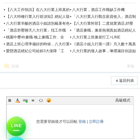
•
【八大工作快訊】在八大行業上班真的
•
八大行業，酒店工作職缺工作機
可以免喝酒嗎?
會-2024年9月
•
【八大特種行業入行前須知】經紀人疑
•
「八大行業入行觀念薪資收入」酒店制
問大解答
度規定、拒絕S、坐檯技巧
•
八大行業辛酸的酒店小姐請別戴著有色
•
【八大行業幹部】二度就業酒店,紓壓
眼鏡看待
會館,兼職讓應徵者最信賴的經紀人
•
「酒店舒壓聊天八大行業」找工作職
•
「酒店兼職」兼差熱潮真如酒店經紀人
缺-2026年3月經紀公司推薦
所說，輕鬆又好賺嗎？
•
桃園中壢4h兼職-晚上兼職工作、全
•
八大行業上班兼差打工+LINE
職、免喝酒、八大行業工作職缺
:0988067078微信: night078
•
酒店上班心理準備好的時候，八大行業
•
《酒店小姐入行第一課》月入數十萬真
大門才會為妳開！
是那麼好賺嗎？
•
愛戀酒店經紀公司給妳3大保障「工
•
八大行業的徵人啟事，琳瑯滿目你該如
作、安全、生活」
何選擇工作?
回復
舉報
返回列表
高級模式
您需要登錄後才可以回帖
登錄
|
立即註冊
LINE