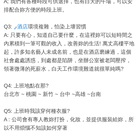
A; 我們有各種時段可供選擇，也有白天的午場，可以安
排配合妳方便的時段上班。
Q3:
酒店
環境複雜，怕染上壞習慣
A: 只要有心，知道自己要什麼，在這裡妳可以短時間之
經
內累積到一筆可觀的收入，改善妳的生活! 萬丈高樓平地
起，許多知名藝人未成名前，也是在酒店磨練過，這個
社會處處誘惑，到處都是陷阱，坐辦公室被老闆壓搾，
領著微薄的死薪水，白天工作環境難道就很單純嗎?
Q4: 上班地點在那?
台北市 ~ 桃園 ~ 新竹 ~ 台中 ~高雄 ~台南
紀
Q5: 上班時我該穿何種衣服?
A : 公司會有專人教妳打扮，化妝，並提供服裝給妳，所
以不用煩惱不知該如何穿著